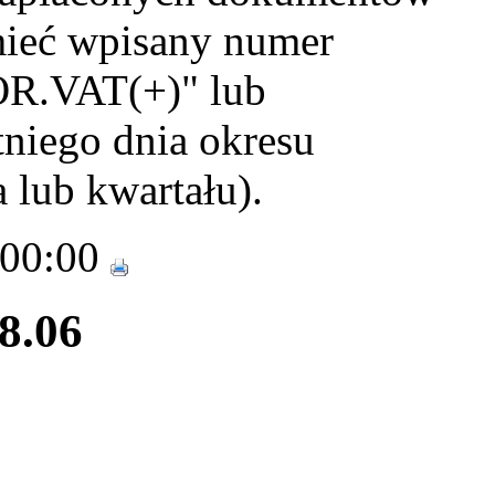
mieć wpisany numer
OR.VAT(+)" lub
tniego dnia okresu
 lub kwartału).
 00:00
28.06