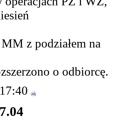
 operacjach PZ i WZ,
iesień
i MM z podziałem na
zszerzono o odbiorcę.
 17:40
27.04