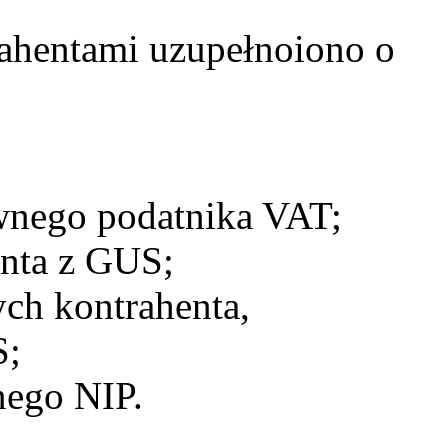
rahentami uzupełnoiono o
ywnego podatnika VAT;
enta z GUS;
ch kontrahenta,
S;
 unijnego NIP.