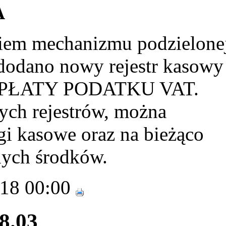
A
iem mechanizmu podzielone
) dodano nowy rejestr kasowy
YPŁATY PODATKU VAT.
łych rejestrów, można
gi kasowe oraz na bieżąco
nych środków.
018 00:00
28.03