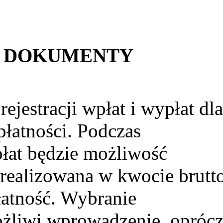
-> DOKUMENTY
jestracji wpłat i wypłat dl
łatności. Podczas
płat będzie możliwość
 realizowana w kwocie brutto
łatność. Wybranie
ożliwi wprowadzenie, opróc