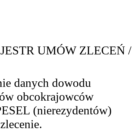
JESTR UMÓW ZLECEŃ /
nie danych dowodu
ików obcokrajowców
PESEL (nierezydentów)
zlecenie.