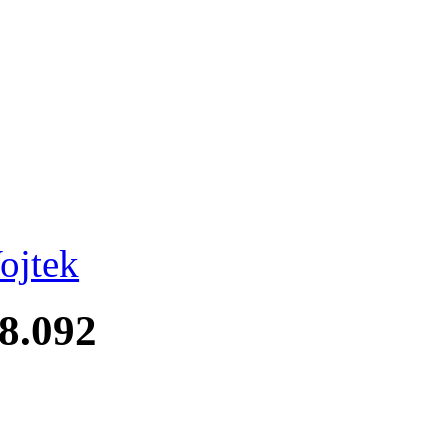
ojtek
28.092