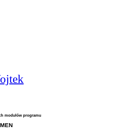
ojtek
ch modułów programu
RMEN